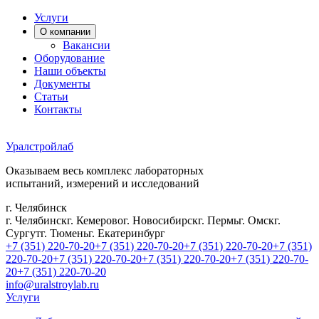
Услуги
О компании
Вакансии
Оборудование
Наши объекты
Документы
Статьи
Контакты
Уралстройлаб
Оказываем весь комплекс лабораторных
испытаний, измерений и исследований
г. Челябинск
г. Челябинск
г. Кемерово
г. Новосибирск
г. Пермь
г. Омск
г.
Сургут
г. Тюмень
г. Екатеринбург
+7 (351) 220-70-20
+7 (351) 220-70-20
+7 (351) 220-70-20
+7 (351)
220-70-20
+7 (351) 220-70-20
+7 (351) 220-70-20
+7 (351) 220-70-
20
+7 (351) 220-70-20
info@uralstroylab.ru
Услуги